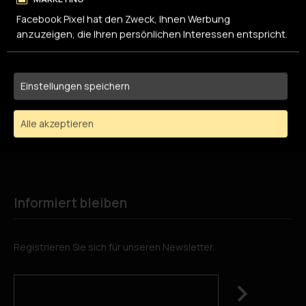
Facebook Pixel hat den Zweck, Ihnen Werbung
Stiftung Arbeitskette
anzuzeigen, die Ihren persönlichen Interessen entspricht.
Badenerstrasse 705
8048 Zürich
Einstellungen speichern
Tel.
043 818 69 80
info
arbeitskette.ch
Alle akzeptieren
Human Resources:
HR
arbeitskette.ch
Informiert bleiben
Registrieren Sie sich für unseren Newsletter.