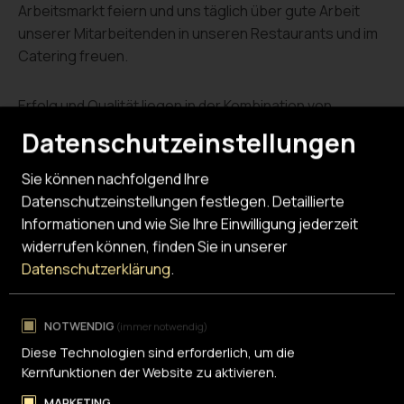
Arbeitsmarkt feiern und uns täglich über gute Arbeit
unserer Mitarbeitenden in unseren Restaurants und im
Catering freuen.
Erfolg und Qualität liegen in der Kombination von
Gastronomie und Integration, der Zusammenarbeit von
Datenschutzeinstellungen
Gastronomie- und Integrationsprofis und der Freude
und Überzeugung, dass Genuss und soziales
Sie können nachfolgend Ihre
Engagement gut zusammenpassen.
Datenschutzeinstellungen festlegen.
Detaillierte
Informationen und wie Sie Ihre Einwilligung jederzeit
widerrufen können, finden Sie in unserer
Datenschutzerklärung
.
NOTWENDIG
(immer notwendig)
Diese Technologien sind erforderlich, um die
Kernfunktionen der Website zu aktivieren.
Kontakt
MARKETING