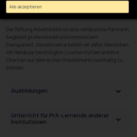
Alle akzeptieren
Unsere Angebote in der Übersicht
Die Stiftung Arbeitskette ist eine verlässliche Partnerin,
begleitet professionell und kommuniziert
transparent. Gemeinsam arbeiten wir dafür, Menschen
mit Handicap bestmöglich zu unterstützen und ihre
Chancen auf dem ersten Arbeitsmarkt nachhaltig zu
stärken.
Ausbildungen
Unterricht für PrA-Lernende anderer
Institutionen