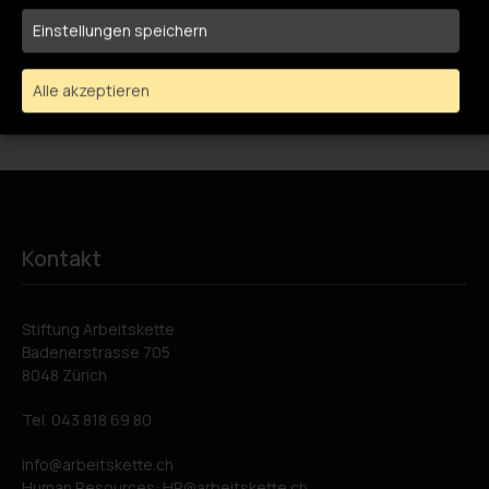
Einstellungen speichern
Alle akzeptieren
Kontakt
Stiftung Arbeitskette
Badenerstrasse 705
8048 Zürich
Tel.
043 818 69 80
info
arbeitskette.ch
Human Resources:
HR
arbeitskette.ch