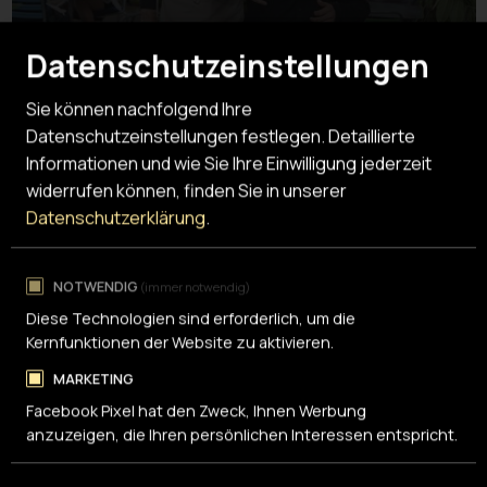
Datenschutzeinstellungen
Freier Verwendungszweck
Sie können nachfolgend Ihre
Datenschutzeinstellungen festlegen.
Detaillierte
Wir setzen Ihre Spende dort ein, wo sie am
dringendsten nötig ist.
Informationen und wie Sie Ihre Einwilligung jederzeit
widerrufen können, finden Sie in unserer
Datenschutzerklärung
.
Direkt zum Spendenbutton
NOTWENDIG
(immer notwendig)
Diese Technologien sind erforderlich, um die
Kernfunktionen der Website zu aktivieren.
Zum Spendenreglement →
MARKETING
Facebook Pixel hat den Zweck, Ihnen Werbung
anzuzeigen, die Ihren persönlichen Interessen entspricht.