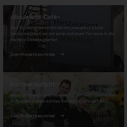
«Boulevard-Café»
Seit 30 Jahren bewirten wir im Limmathof Gäste.
Gerne möchten wir mit einer schönen Terrasse in die
nächste Dekade starten.
Zum Projektbeschrieb
Frischer Auftritt
Neue Uniformen und Hemden für ein selbstbewusstes
Auftreten und ein echtes Gemeinschaftsgefühl.
Zum Projektbeschrieb