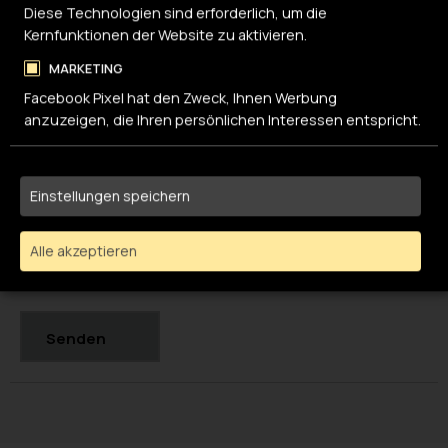
Diese Technologien sind erforderlich, um die
Kernfunktionen der Website zu aktivieren.
MARKETING
Facebook Pixel hat den Zweck, Ihnen Werbung
anzuzeigen, die Ihren persönlichen Interessen entspricht.
Einstellungen speichern
Datenschutzerklärung
Hiermit erkläre ich mich mit der
Alle akzeptieren
einverstanden.
*
Senden