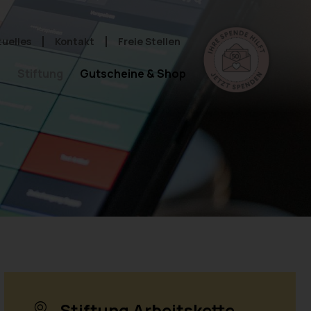
tuelles
Kontakt
Freie Stellen
e
Stiftung
Gutscheine & Shop
Stiftung Arbeitskette