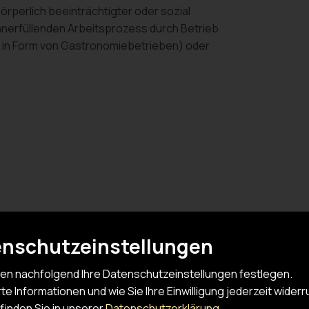
örperlich beeinträchtigter oder sozial
nnerfüllenden Arbeitsprozess durch Betrieb
h in Form von Gastronomiebetrieben) oder
nschutzeinstellungen
en nachfolgend Ihre Datenschutzeinstellungen festlegen.
erte Informationen und wie Sie Ihre Einwilligung jederzeit wider
Entwickl
finden Sie in unserer
Datenschutzerklärung
.