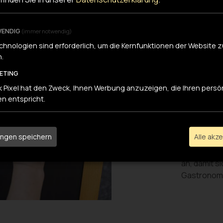
1994 bestand 
ENDIG
(immer notwendig)
der IV und ein
chnologien sind erforderlich, um die Kernfunktionen der Website 
Integrations
n.
ein wichtiger
Berufsausbi
ETING
 Pixel hat den Zweck, Ihnen Werbung anzuzeigen, die Ihren persö
Die Arbeitsint
en entspricht.
Anzahl unsere
Rahmen des St
ungen speichern
Alle akz
Seit 2017 b
an, damit s
Gastronomi