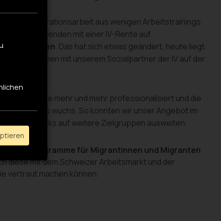
unsere Integrationsarbeit aus wenigen Arbeitstrainings
 paar Mitarbeitenden mit einer IV-Rente auf
zu
arbeitsplätzen
. Das hat sich etwas geändert, heute liegt
 Fokus zusammen mit unserem Sozialpartner der IV auf der
ldung
.
nlichen
egration wurde mehr und mehr professionalisiert und die
r Restaurants wuchs. So konnten wir unser Angebot im
iftungszwecks auf weitere Zielgruppen ausweiten:
eptieren
ieten wir
Programme für Migrantinnen und Migranten
ich diese mit dem Schweizer Arbeitsmarkt und der
e vertraut machen können.